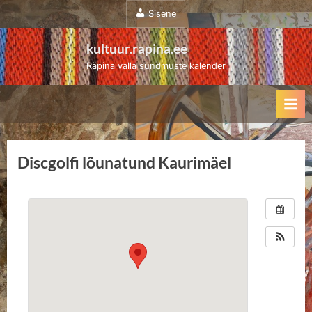
Sisene
kultuur.rapina.ee
Räpina valla sündmuste kalender
Discgolfi lõunatund Kaurimäel