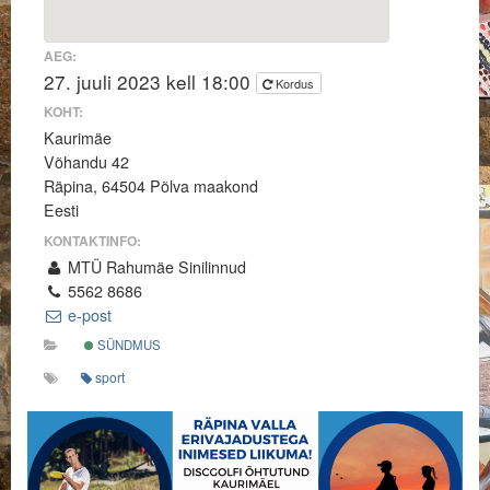
AEG:
27. juuli 2023 kell 18:00
Kordus
KOHT:
Kaurimäe
Võhandu 42
Räpina, 64504 Põlva maakond
Eesti
KONTAKTINFO:
MTÜ Rahumäe Sinilinnud
5562 8686
e-post
SÜNDMUS
sport