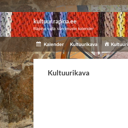
kultuur.rapina.ee
Räpina valla sündmuste kalender
Kalender
Kultuurikava
Kultuur
Kultuurikava