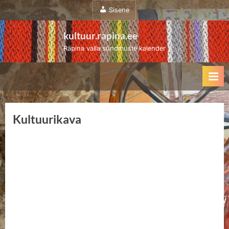
Sisene
kultuur.rapina.ee
Räpina valla sündmuste kalender
Kultuurikava